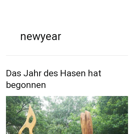
Zum
Inhalt
newyear
springen
Das Jahr des Hasen hat
Das
Jahr
begonnen
des
Hasen
hat
begonnen